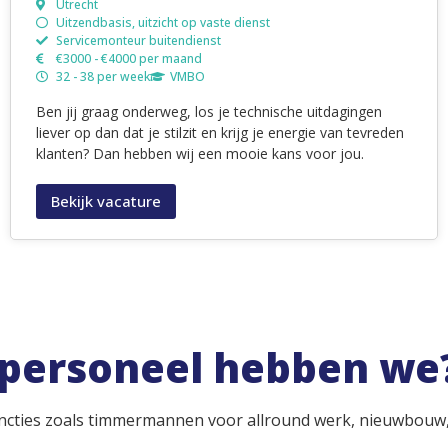
Uitzendbasis, uitzicht op vaste dienst
Voorman-timmerman
€4100 - €4500 per maand
40 - 40 per week
MBO
Voor onze opdrachtgever zijn wij op zoek naar een
ervaren en zelfstandig werkende Voorman Stelleur. In
deze functie ben je verantwoordelijk voor het aansturen
van meerdere koppels stelleurs op uiteenlopende
bouwprojecten.
Bekijk vacature
personeel hebben we
cties zoals timmermannen voor allround werk, nieuwbouw,