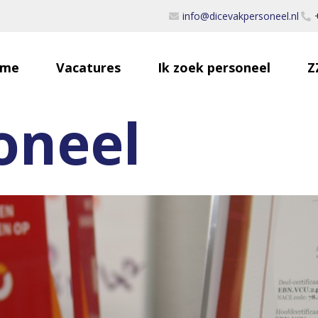
info@dicevakpersoneel.nl
me
Vacatures
Ik zoek personeel
Z
oneel