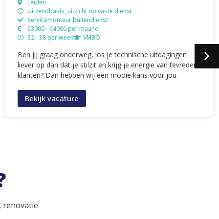
Uitzendbasis, uitzicht op vaste dienst
Voorman-timmerman
€3900 - €4200 per maand
40 - 40 per week
VMBO/MBO
Ben jij een ervaren en zelfstandig werkende stelleur die
kwaliteit hoog in het vaandel heeft staan? Voor onze
opdrachtgever zijn wij op zoek naar een vakman die zijn
verantwoordelijkheid neemt en graag werkt aan
uiteenlopende nieuwbouwprojecten. Bij goed
functioneren ligt er een mooie kans op een vaste
aanstelling bij de opdrachtgever.
Bekijk vacature
?
 renovatie