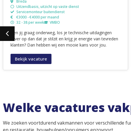
Amsterdam
Uitzendbasis, uitzicht op vaste dienst
Servicemonteur buitendienst
€3000 - €4000 per maand
32 - 38 per week
VMBO
Ben jij graag onderweg, los je technische uitdagingen
liever op dan dat je stilzit en krijg je energie van tevreden
klanten? Dan hebben wij een mooie kans voor jou.
Bekijk vacature
Welke vacatures vak
We zoeken voortdurend vakmannen voor verschillende fun
en restauratie, bouwhulpen/opruimers enzovoort.