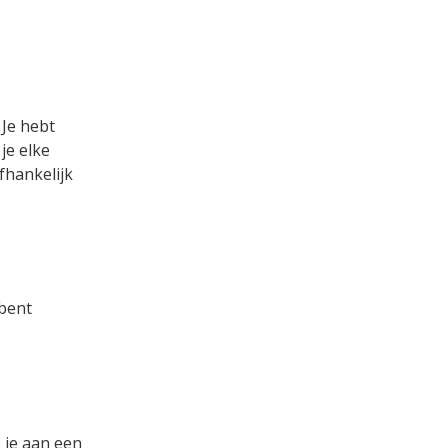
 Je hebt
je elke
fhankelijk
 bent
 je aan een