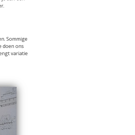
r.
hten. Sommige
We doen ons
engt variatie