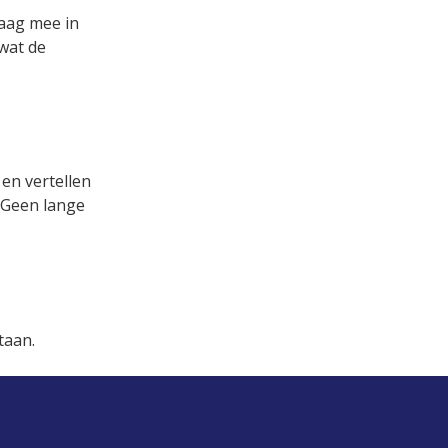
raag mee in
 wat de
 en vertellen
. Geen lange
taan.