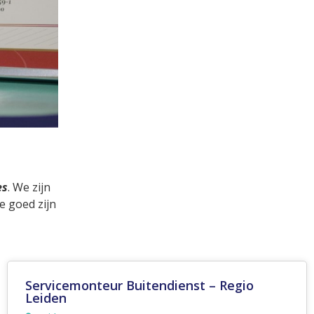
es
. We zijn
e goed zijn
Stelleur (loondienst)
Oosterhout