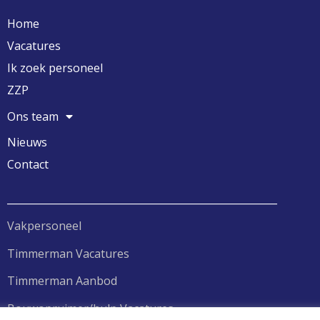
Home
Vacatures
Ik zoek personeel
ZZP
Ons team
Nieuws
Contact
______________________________________________________
Vakpersoneel
Timmerman Vacatures
Timmerman Aanbod
Bouwopruimer/hulp Vacatures