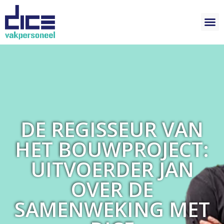
DE REGISSEUR VAN
HET BOUWPROJECT:
UITVOERDER JAN
OVER DE
SAMENWEKING MET